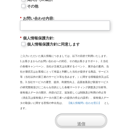
その他
*
お問い合わせ内容:
*
個人情報保護方針:
個人情報保護方針に同意します
ご入力いただいた個人情報につきましては、以下の目的で利用いたします。
1.お客さまからのお問い合わせへの対応、その他お客さまサポート。2.当社
の各種キャンペーン、当社が主催又は出展するイベント、展示会の案内、当
社が適切又はお客様にとって有益と判断した当社が提供する商品、サービス
等（当社以外の第三者のサービス等を含みます。）に関する情報提供又は広
告。3.当社サービスの運営、提供、利便性向上、品質改善及び新規サービス
の研究開発並びにこれらを目的とした各種マーケティング調査及び分析等。
保有個人データの開示、内容の訂正、追加若しくは削除及び利用の停止等
（消去又は保有個人データの第三者への提供の停止の請求）、保有個人デー
タの取扱いに関する苦情の申出先は、
【個人情報問い合わせ窓口】
とし
ます。
送信