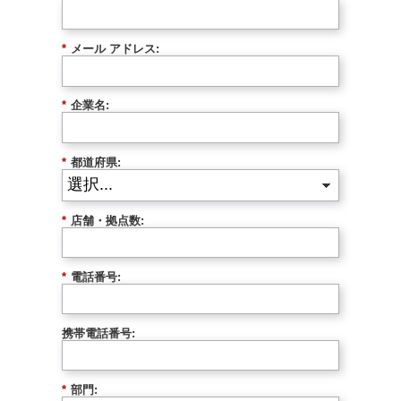
*
メール アドレス:
*
企業名:
*
都道府県:
*
店舗・拠点数:
*
電話番号:
携帯電話番号:
*
部門: